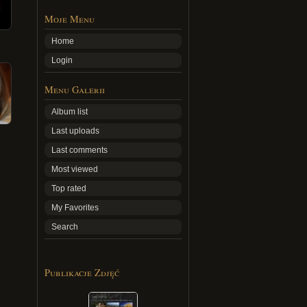
Moje Menu
Home
Login
Menu Galerii
Album list
Last uploads
Last comments
Most viewed
Top rated
My Favorites
Search
Publikacje Zdjęć