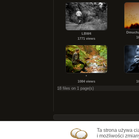
Dmuchaw
LBW4
1
1771 views
*
1084 views
1
18 files on 1 page(s)
Ta strona używa ci
i możliwości zmian