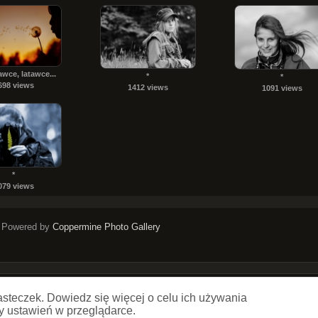
ce, latawce...
*
*
698 views
1412 views
1091 views
*
079 views
Powered by
Coppermine Photo Gallery
Copyright © Artur Kuliga 2021
asteczek. Dowiedz się więcej o celu ich używania
y ustawień w przeglądarce.