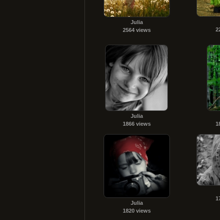
Julia
2
2564 views
Julia
1866 views
1
1
Julia
1820 views