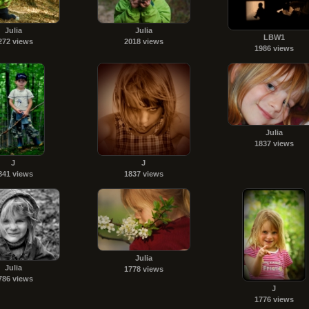
Julia
Julia
LBW1
272 views
2018 views
1986 views
Julia
1837 views
J
J
841 views
1837 views
Julia
Julia
1778 views
786 views
J
1776 views