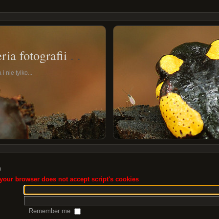
ria fotografii
i nie tylko...
n
your browser does not accept script's cookies
Remember me