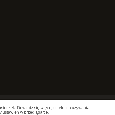
Copyright © Artur Kuliga 2021
asteczek. Dowiedz się więcej o celu ich używania
y ustawień w przeglądarce.