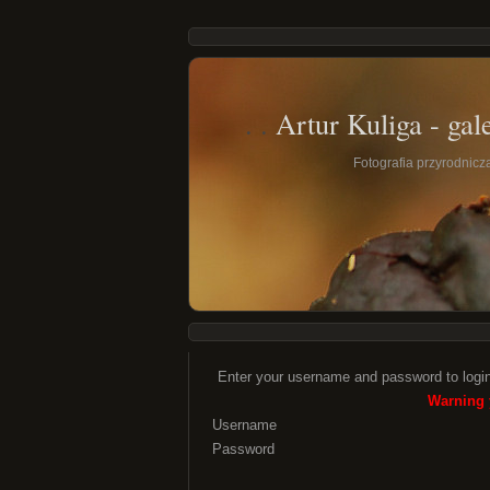
Artur Kuliga - gale
Fotografia przyrodnicza 
Enter your username and password to logi
Warning 
Username
Password