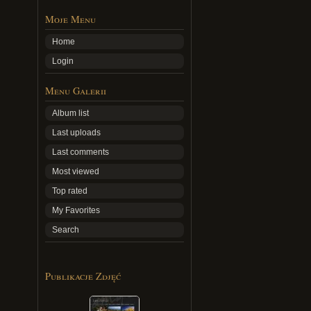
Moje Menu
Home
Login
Menu Galerii
Album list
Last uploads
Last comments
Most viewed
Top rated
My Favorites
Search
Publikacje Zdjęć